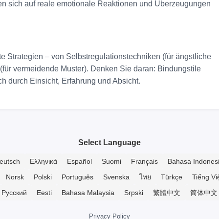
en sich auf reale emotionale Reaktionen und Überzeugungen
Strategien – von Selbstregulationstechniken (für ängstliche
 (für vermeidende Muster). Denken Sie daran: Bindungstile
ich durch Einsicht, Erfahrung und Absicht.
Select Language
eutsch
Ελληνικά
Español
Suomi
Français
Bahasa Indones
Norsk
Polski
Português
Svenska
ไทย
Türkçe
Tiếng Vi
Русский
Eesti
Bahasa Malaysia
Srpski
繁體中文
简体中文
Privacy Policy