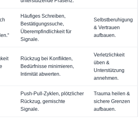
unterstützende Präsenz.
Häufiges Schreiben,
ich
Selbstberuhigung
Bestätigungssuche,
& Vertrauen
Überempfindlichkeit für
den.“
aufbauen.
Signale.
Verletzlichkeit
keit
Rückzug bei Konflikten,
üben &
e
Bedürfnisse minimieren,
Unterstützung
Intimität abwerten.
annehmen.
Push-Pull-Zyklen, plötzlicher
Trauma heilen &
Rückzug, gemischte
sichere Grenzen
Signale.
aufbauen.