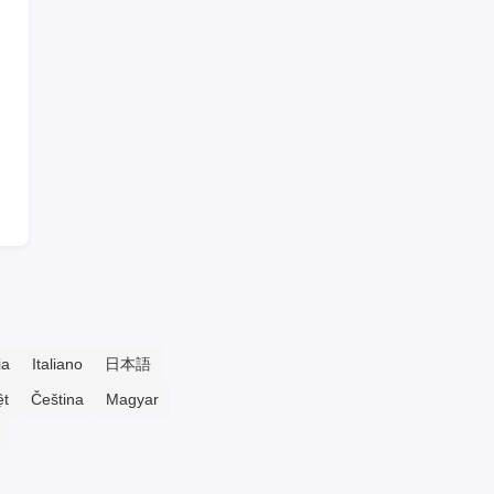
ia
Italiano
日本語
ệt
Čeština
Magyar