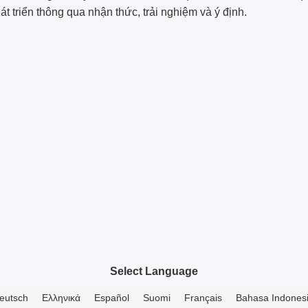
 triển thông qua nhận thức, trải nghiệm và ý định.
Select Language
eutsch
Ελληνικά
Español
Suomi
Français
Bahasa Indones