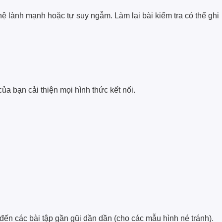
 hệ lành mạnh hoặc tự suy ngẫm. Làm lại bài kiểm tra có thể ghi
a bạn cải thiện mọi hình thức kết nối.
 đến các bài tập gần gũi dần dần (cho các mẫu hình né tránh).