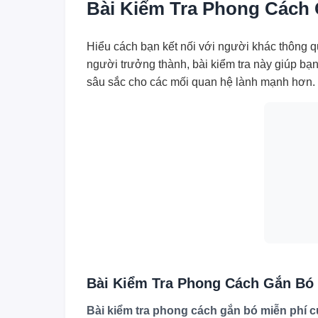
Bài Kiểm Tra Phong Cách
Hiểu cách bạn kết nối với người khác thông qu
người trưởng thành, bài kiểm tra này giúp bạn
sâu sắc cho các mối quan hệ lành mạnh hơn.
Bài Kiểm Tra Phong Cách Gắn Bó
Bài kiểm tra phong cách gắn bó miễn phí c