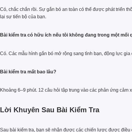
Có, chắc chắn rồi. Sự gắn bó an toàn có thể được phát triển th
lại sự tiến bộ của bạn.
Bài kiểm tra có hữu ích nếu tôi không đang trong một mối
Có. Các mẫu hình gắn bó mở rộng sang tình bạn, động lực gia đ
Bài kiểm tra mất bao lâu?
Khoảng 6–9 phút. 12 câu hỏi tập trung vào các phản ứng cảm xú
Lời Khuyên Sau Bài Kiểm Tra
Sau bài kiểm tra, bạn sẽ nhận được các chiến lược được điều ch