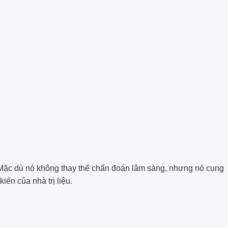
 Mặc dù nó không thay thế chẩn đoán lâm sàng, nhưng nó cung
ến của nhà trị liệu.