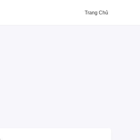
Trang Chủ