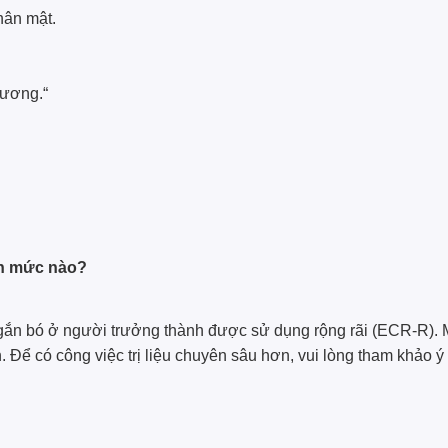
hân mật.
hương.“
ến mức nào?
 gắn bó ở người trưởng thành được sử dụng rộng rãi (ECR-R).
ể có công việc trị liệu chuyên sâu hơn, vui lòng tham khảo ý ki