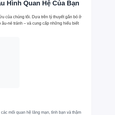
ẫu Hình Quan Hệ Của Bạn
u của chúng tôi. Dựa trên lý thuyết gắn bó ở
o âu-né tránh – và cung cấp những hiểu biết
 các mối quan hệ lãng mạn, tình bạn và thậm