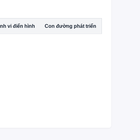
nh vi điển hình
Con đường phát triển