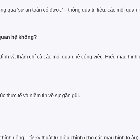
ông qua 'sự an toàn có được' – thông qua trị liệu, các mối quan
 quan hệ không?
ình và thậm chí cả các mối quan hệ công việc. Hiểu mẫu hình củ
c thực tế và niềm tin về sự gần gũi.
ỉnh riêng – từ kỹ thuật tự điều chỉnh (cho các mẫu hình lo âu)